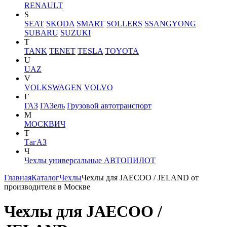
RENAULT
S
SEAT
SKODA
SMART
SOLLERS
SSANGYONG
SUBARU
SUZUKI
T
TANK
TENET
TESLA
TOYOTA
U
UAZ
V
VOLKSWAGEN
VOLVO
Г
ГАЗ
ГАЗель
Грузовой автотранспорт
М
МОСКВИЧ
Т
ТагАЗ
Ч
Чехлы универсальные АВТОПИЛОТ
Главная
Каталог
Чехлы
Чехлы для JAECOO / JELAND от
производителя в Москве
Чехлы для JAECOO /