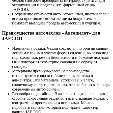
чехлов способен преобразить интерьер, скрыть следы
эксплуатации и подчеркнуть фирменный стиль
JAECOO.
Сохранение стоимости авто. Ухоженный, чистый салон
всегда производит впечатление на покупателя и
помогает выгоднее продать автомобиль в будущем.
Преимущества авточехлов «Автопилот» для
JAECOO
Идеальная посадка. Чехлы создаются по оригинальным
лекалам с точным учётом формы сидений, вырезов под
подголовники, ремни безопасности и боковые подушки.
Они повторяют геометрию салона и не образуют
складок.
Материалы премиум-класса. В производстве
используются износостойкие ткани, экокожа и
алькантара. Эти материалы устойчивы к влаге,
солнечному свету и истиранию, что особенно важно для
современных автомобилей.
Разнообразие дизайнов. В каталоге представлены как
строгие однотонные решения, так и стильные модели с
контрастной прострочкой и вставками. Можно
подобрать вариант, который подчеркнёт характер
вашего JAECOO.