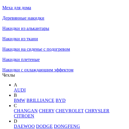
Меха для дома
Деревянные накидки
Накидки из алькантары
Накидки из ткани
Накидки на сиденье с подогревом
Накидки плетеные
Накидки с охлаждающим эффектом
Чехлы
A
AUDI
B
BMW
BRILLIANCE
BYD
C
CHANGAN
CHERY
CHEVROLET
CHRYSLER
CITROEN
D
DAEWOO
DODGE
DONGFENG