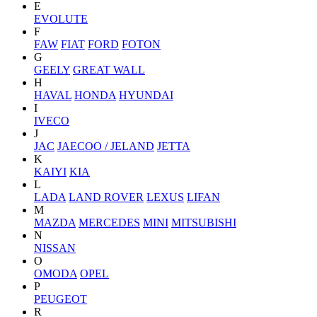
E
EVOLUTE
F
FAW
FIAT
FORD
FOTON
G
GEELY
GREAT WALL
H
HAVAL
HONDA
HYUNDAI
I
IVECO
J
JAC
JAECOO / JELAND
JETTA
K
KAIYI
KIA
L
LADA
LAND ROVER
LEXUS
LIFAN
M
MAZDA
MERCEDES
MINI
MITSUBISHI
N
NISSAN
O
OMODA
OPEL
P
PEUGEOT
R