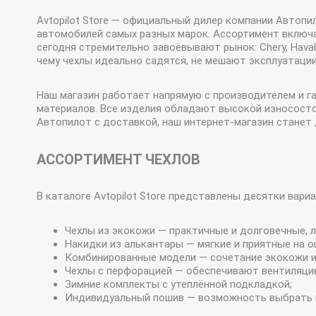
Avtopilot Store — официальный дилер компании Автопи
автомобилей самых разных марок. Ассортимент включае
сегодня стремительно завоёвывают рынок: Chery, Hava
чему чехлы идеально садятся, не мешают эксплуатаци
Наш магазин работает напрямую с производителем и г
материалов. Все изделия обладают высокой износосто
Автопилот с доставкой, наш интернет-магазин станет
АССОРТИМЕНТ ЧЕХЛОВ
В каталоге Avtopilot Store представлены десятки вар
Чехлы из экокожи — практичные и долговечные, 
Накидки из алькантары — мягкие и приятные на 
Комбинированные модели — сочетание экокожи и 
Чехлы с перфорацией — обеспечивают вентиляцию
Зимние комплекты с утеплённой подкладкой;
Индивидуальный пошив — возможность выбрать цв