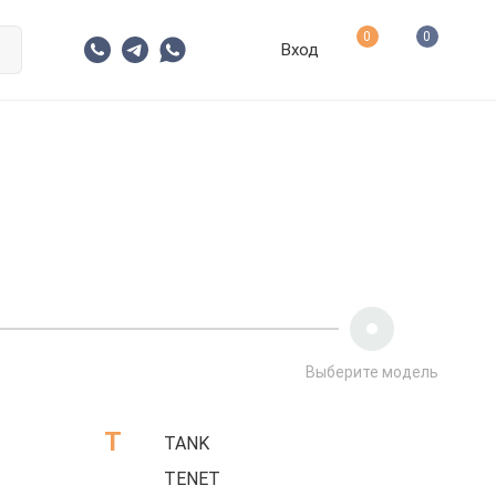
0
0
Вход
Выберите модель
T
TANK
TENET