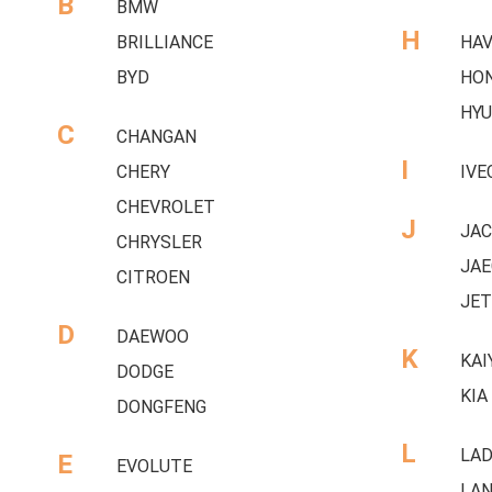
B
BMW
H
BRILLIANCE
HAV
BYD
HO
HYU
C
CHANGAN
I
CHERY
IVE
CHEVROLET
J
JAC
CHRYSLER
JAE
CITROEN
JET
D
DAEWOO
K
KAI
DODGE
KIA
DONGFENG
L
LA
E
EVOLUTE
LAN