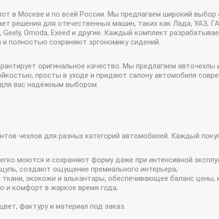
лот в Москве и по всей России. Мы предлагаем широкий выбор
т решения для отечественных машин, таких как Лада, УАЗ, ГА
l, Geely, Omoda, Exeed и другие. Каждый комплект разрабатыв
и и полностью сохраняют эргономику сидений.
арантирует оригинальное качество. Мы предлагаем авточехлы 
йкостью, просты в уходе и придают салону автомобиля соврем
 для вас надёжным выбором.
иантов чехлов для разных категорий автомобилей. Каждый пок
легко моются и сохраняют форму даже при интенсивной эксплу
ощупь, создают ощущение премиального интерьера;
ткани, экокожи и алькантары, обеспечивающее баланс цены, 
 и комфорт в жаркое время года;
ет, фактуру и материал под заказ.