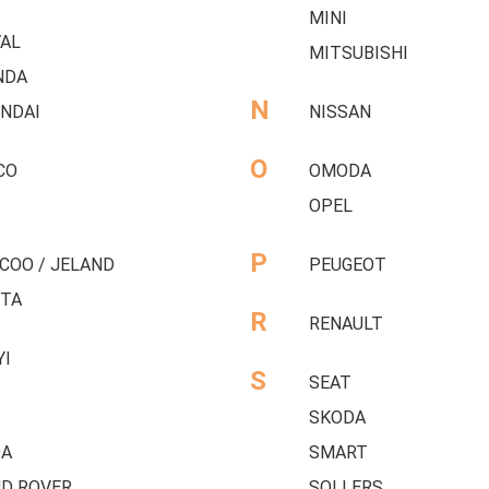
MINI
AL
MITSUBISHI
NDA
N
NDAI
NISSAN
O
CO
OMODA
OPEL
P
COO / JELAND
PEUGEOT
TA
R
RENAULT
YI
S
SEAT
SKODA
DA
SMART
D ROVER
SOLLERS