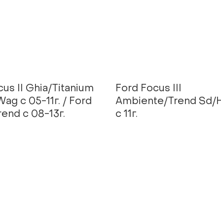
us II Ghia/Titanium
Ford Focus III
ag с 05-11г. / Ford
Ambiente/Trend Sd
rend с 08-13г.
с 11г.