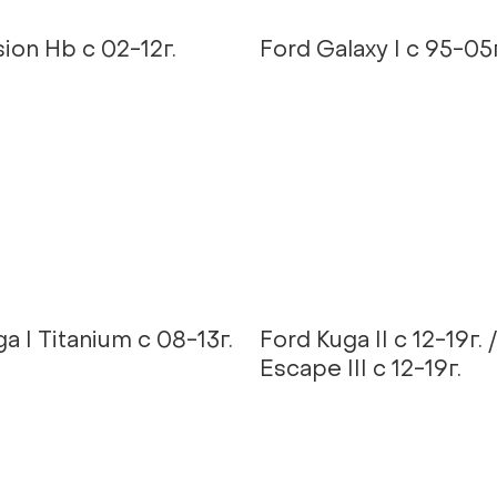
ion Hb с 02-12г.
Ford Galaxy I с 95-05г
a I Titanium с 08-13г.
Ford Kuga II c 12-19г. 
Escape III c 12-19г.