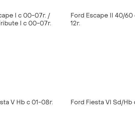
ape I с 00-07г. /
Ford Escape II 40/60
ibute I c 00-07г.
12г.
sta V Hb с 01-08г.
Ford Fiesta VI Sd/Hb 