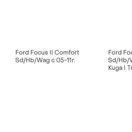
Ford Focus II Comfort
Ford Foc
Sd/Hb/Wag с 05-11г.
Sd/Hb/W
Kuga I T