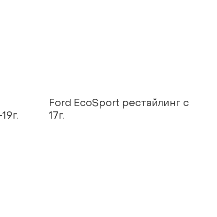
Ford EcoSport рестайлинг с
19г.
17г.