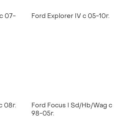
 с 07-
Ford Explorer IV c 05-10г.
с 08г.
Ford Focus I Sd/Hb/Wag с
98-05г.