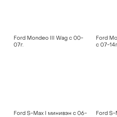
Ford Mondeo III Wag с 00-
Ford M
07г.
с 07-14г
Ford S-Max I минивэн с 06-
Ford S-M