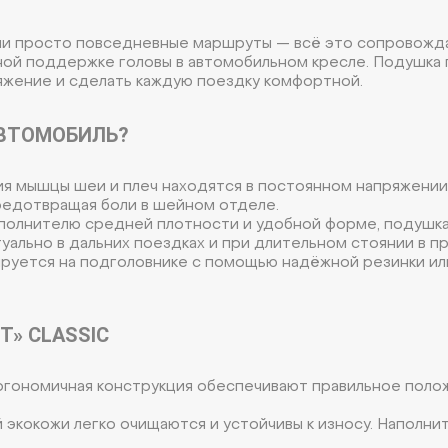
или просто повседневные маршруты — всё это сопровожда
ной поддержке головы в автомобильном кресле. Подушка
ряжение и сделать каждую поездку комфортной.
АВТОМОБИЛЬ?
ия мышцы шеи и плеч находятся в постоянном напряжении
редотвращая боли в шейном отделе.
олнителю средней плотности и удобной форме, подушка 
уально в дальних поездках и при длительном стоянии в пр
руется на подголовнике с помощью надёжной резинки или
» CLASSIC
ргономичная конструкция обеспечивают правильное поло
 экокожи легко очищаются и устойчивы к износу. Наполнит