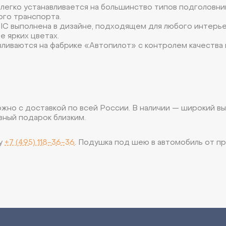
егко устанавливается на большинство типов подголовнико
ого транспорта.
IC выполнена в дизайне, подходящем для любого интерье
ее ярких цветах.
иваются на фабрике «Автопилот» с контролем качества н
но с доставкой по всей России. В наличии — широкий в
зный подарок близким.
ну
+7 (495) 118-36-36
. Подушка под шею в автомобиль от 