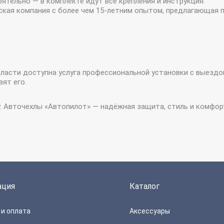
тельно — в комплекте идут все крепления и инструкция.
кая компания с более чем 15-летним опытом, предлагающая 
бласти доступна услуга профессиональной установки с выездо
ят его.
у. Авточехлы «Автопилот» — надёжная защита, стиль и комфор
ация
Каталог
и оплата
Аксессуары