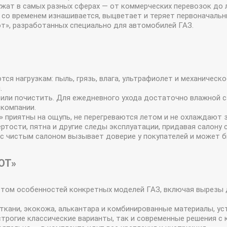
жат в самых разных сферах — от коммерческих перевозок до 
 со временем изнашивается, выцветает и теряет первоначальн
т», разработанных специально для автомобилей ГАЗ.
ся нагрузкам: пыль, грязь, влага, ультрафиолет и механическ
.
ь или почистить. Для ежедневного ухода достаточно влажной
 компании.
 приятны на ощупь, не перегреваются летом и не охлаждают 
тости, пятна и другие следы эксплуатации, придавая салону 
с чистым салоном вызывает доверие у покупателей и может б
ОТ»
ётом особенностей конкретных моделей ГАЗ, включая вырезы 
кани, экокожа, алькантара и комбинированные материалы, уст
строгие классические варианты, так и современные решения с