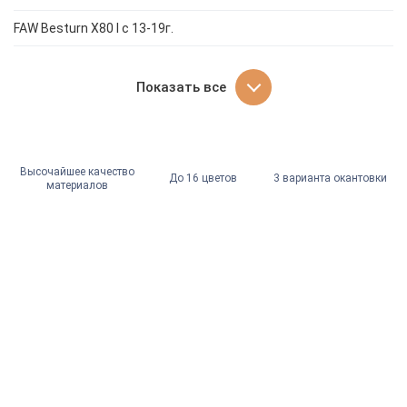
FAW Besturn X80 I с 13-19г.
Показать все
Высочайшее качество
До 16 цветов
3 варианта окантовки
материалов
ЭКОКОЖА
АЛЬКАНТАРА
ЭКОКОЖА РОМБ