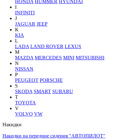
HONDA
HUMMER
HYUNDAI
I
INFINITI
J
JAGUAR
JEEP
K
KIA
L
LADA
LAND ROVER
LEXUS
M
MAZDA
MERCEDES
MINI
MITSUBISHI
N
NISSAN
P
PEUGEOT
PORSCHE
S
SKODA
SMART
SUBARU
T
TOYOTA
V
VOLVO
VW
Накидки
Накидки на передние сидения "АВТОПИЛОТ"