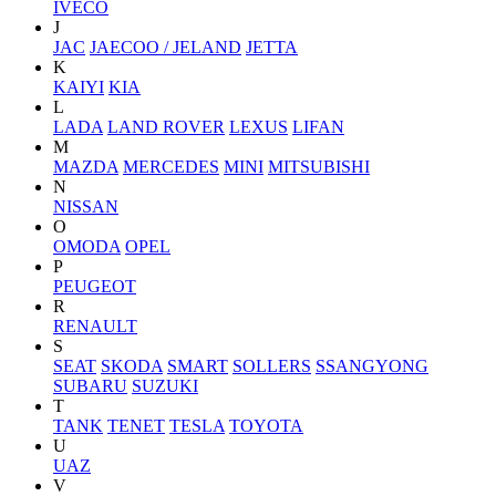
IVECO
J
JAC
JAECOO / JELAND
JETTA
K
KAIYI
KIA
L
LADA
LAND ROVER
LEXUS
LIFAN
M
MAZDA
MERCEDES
MINI
MITSUBISHI
N
NISSAN
O
OMODA
OPEL
P
PEUGEOT
R
RENAULT
S
SEAT
SKODA
SMART
SOLLERS
SSANGYONG
SUBARU
SUZUKI
T
TANK
TENET
TESLA
TOYOTA
U
UAZ
V