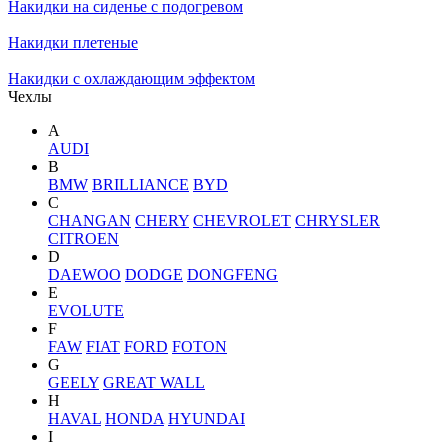
Накидки на сиденье с подогревом
Накидки плетеные
Накидки с охлаждающим эффектом
Чехлы
A
AUDI
B
BMW
BRILLIANCE
BYD
C
CHANGAN
CHERY
CHEVROLET
CHRYSLER
CITROEN
D
DAEWOO
DODGE
DONGFENG
E
EVOLUTE
F
FAW
FIAT
FORD
FOTON
G
GEELY
GREAT WALL
H
HAVAL
HONDA
HYUNDAI
I