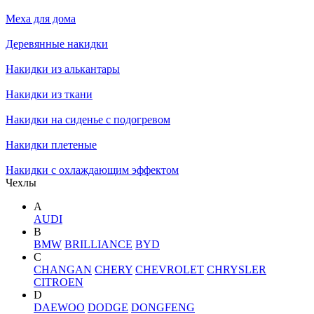
Меха для дома
Деревянные накидки
Накидки из алькантары
Накидки из ткани
Накидки на сиденье с подогревом
Накидки плетеные
Накидки с охлаждающим эффектом
Чехлы
A
AUDI
B
BMW
BRILLIANCE
BYD
C
CHANGAN
CHERY
CHEVROLET
CHRYSLER
CITROEN
D
DAEWOO
DODGE
DONGFENG