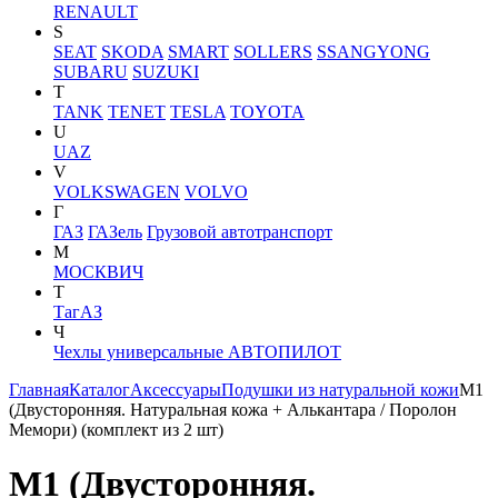
RENAULT
S
SEAT
SKODA
SMART
SOLLERS
SSANGYONG
SUBARU
SUZUKI
T
TANK
TENET
TESLA
TOYOTA
U
UAZ
V
VOLKSWAGEN
VOLVO
Г
ГАЗ
ГАЗель
Грузовой автотранспорт
М
МОСКВИЧ
Т
ТагАЗ
Ч
Чехлы универсальные АВТОПИЛОТ
Главная
Каталог
Аксессуары
Подушки из натуральной кожи
M1
(Двусторонняя. Натуральная кожа + Алькантара / Поролон
Мемори) (комплект из 2 шт)
M1 (Двусторонняя.