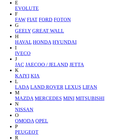
E
EVOLUTE
F
FAW
FIAT
FORD
FOTON
G
GEELY
GREAT WALL
H
HAVAL
HONDA
HYUNDAI
I
IVECO
J
JAC
JAECOO / JELAND
JETTA
K
KAIYI
KIA
L
LADA
LAND ROVER
LEXUS
LIFAN
M
MAZDA
MERCEDES
MINI
MITSUBISHI
N
NISSAN
O
OMODA
OPEL
P
PEUGEOT
R