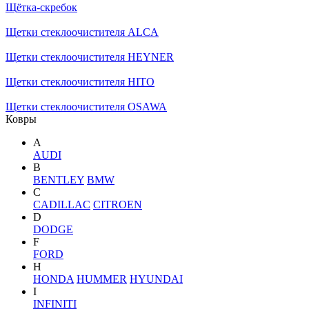
Щётка-скребок
Щетки стеклоочистителя ALCA
Щетки стеклоочистителя HEYNER
Щетки стеклоочистителя HITO
Щетки стеклоочистителя OSAWA
Ковры
A
AUDI
B
BENTLEY
BMW
C
CADILLAC
CITROEN
D
DODGE
F
FORD
H
HONDA
HUMMER
HYUNDAI
I
INFINITI