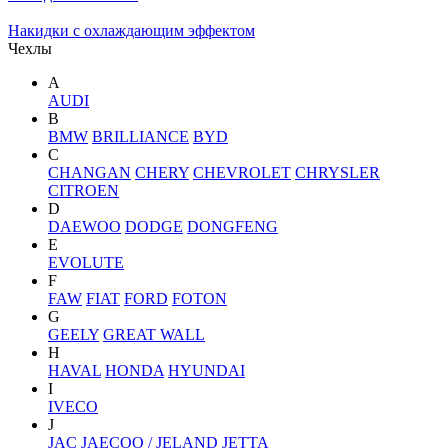
Накидки с охлаждающим эффектом
Чехлы
A
AUDI
B
BMW
BRILLIANCE
BYD
C
CHANGAN
CHERY
CHEVROLET
CHRYSLER
CITROEN
D
DAEWOO
DODGE
DONGFENG
E
EVOLUTE
F
FAW
FIAT
FORD
FOTON
G
GEELY
GREAT WALL
H
HAVAL
HONDA
HYUNDAI
I
IVECO
J
JAC
JAECOO / JELAND
JETTA