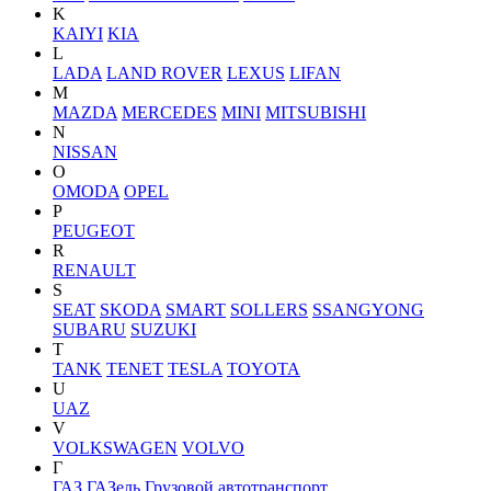
K
KAIYI
KIA
L
LADA
LAND ROVER
LEXUS
LIFAN
M
MAZDA
MERCEDES
MINI
MITSUBISHI
N
NISSAN
O
OMODA
OPEL
P
PEUGEOT
R
RENAULT
S
SEAT
SKODA
SMART
SOLLERS
SSANGYONG
SUBARU
SUZUKI
T
TANK
TENET
TESLA
TOYOTA
U
UAZ
V
VOLKSWAGEN
VOLVO
Г
ГАЗ
ГАЗель
Грузовой автотранспорт