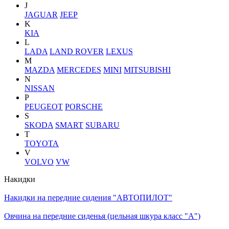
J
JAGUAR
JEEP
K
KIA
L
LADA
LAND ROVER
LEXUS
M
MAZDA
MERCEDES
MINI
MITSUBISHI
N
NISSAN
P
PEUGEOT
PORSCHE
S
SKODA
SMART
SUBARU
T
TOYOTA
V
VOLVO
VW
Накидки
Накидки на передние сидения "АВТОПИЛОТ"
Овчина на передние сиденья (цельная шкура класс "А")