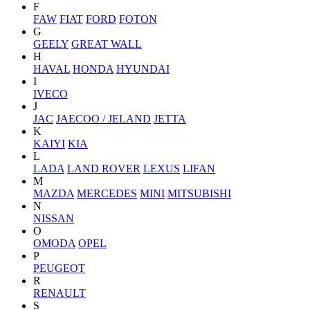
F
FAW
FIAT
FORD
FOTON
G
GEELY
GREAT WALL
H
HAVAL
HONDA
HYUNDAI
I
IVECO
J
JAC
JAECOO / JELAND
JETTA
K
KAIYI
KIA
L
LADA
LAND ROVER
LEXUS
LIFAN
M
MAZDA
MERCEDES
MINI
MITSUBISHI
N
NISSAN
O
OMODA
OPEL
P
PEUGEOT
R
RENAULT
S