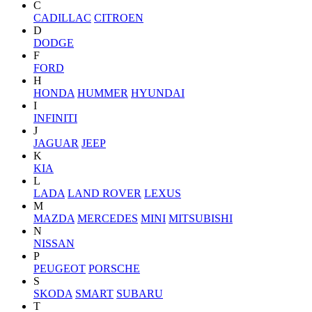
C
CADILLAC
CITROEN
D
DODGE
F
FORD
H
HONDA
HUMMER
HYUNDAI
I
INFINITI
J
JAGUAR
JEEP
K
KIA
L
LADA
LAND ROVER
LEXUS
M
MAZDA
MERCEDES
MINI
MITSUBISHI
N
NISSAN
P
PEUGEOT
PORSCHE
S
SKODA
SMART
SUBARU
T