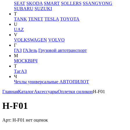
SEAT
SKODA
SMART
SOLLERS
SSANGYONG
SUBARU
SUZUKI
T
TANK
TENET
TESLA
TOYOTA
U
UAZ
V
VOLKSWAGEN
VOLVO
Г
ГАЗ
ГАЗель
Грузовой автотранспорт
М
МОСКВИЧ
Т
ТагАЗ
Ч
Чехлы универсальные АВТОПИЛОТ
Главная
Каталог
Аксессуары
Оплетки силикон
H-F01
H-F01
Арт: H-F01
нет оценок