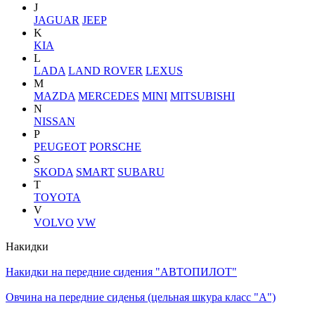
J
JAGUAR
JEEP
K
KIA
L
LADA
LAND ROVER
LEXUS
M
MAZDA
MERCEDES
MINI
MITSUBISHI
N
NISSAN
P
PEUGEOT
PORSCHE
S
SKODA
SMART
SUBARU
T
TOYOTA
V
VOLVO
VW
Накидки
Накидки на передние сидения "АВТОПИЛОТ"
Овчина на передние сиденья (цельная шкура класс "А")