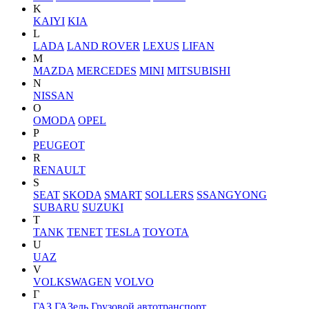
K
KAIYI
KIA
L
LADA
LAND ROVER
LEXUS
LIFAN
M
MAZDA
MERCEDES
MINI
MITSUBISHI
N
NISSAN
O
OMODA
OPEL
P
PEUGEOT
R
RENAULT
S
SEAT
SKODA
SMART
SOLLERS
SSANGYONG
SUBARU
SUZUKI
T
TANK
TENET
TESLA
TOYOTA
U
UAZ
V
VOLKSWAGEN
VOLVO
Г
ГАЗ
ГАЗель
Грузовой автотранспорт