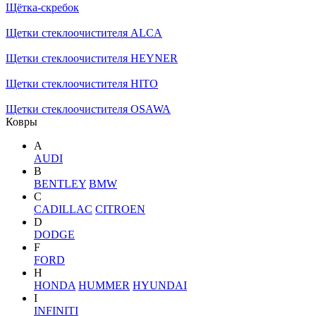
Щётка-скребок
Щетки стеклоочистителя ALCA
Щетки стеклоочистителя HEYNER
Щетки стеклоочистителя HITO
Щетки стеклоочистителя OSAWA
Ковры
A
AUDI
B
BENTLEY
BMW
C
CADILLAC
CITROEN
D
DODGE
F
FORD
H
HONDA
HUMMER
HYUNDAI
I
INFINITI