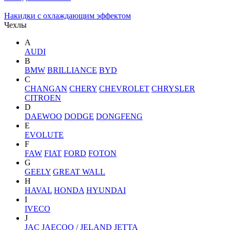
Накидки с охлаждающим эффектом
Чехлы
A
AUDI
B
BMW
BRILLIANCE
BYD
C
CHANGAN
CHERY
CHEVROLET
CHRYSLER
CITROEN
D
DAEWOO
DODGE
DONGFENG
E
EVOLUTE
F
FAW
FIAT
FORD
FOTON
G
GEELY
GREAT WALL
H
HAVAL
HONDA
HYUNDAI
I
IVECO
J
JAC
JAECOO / JELAND
JETTA