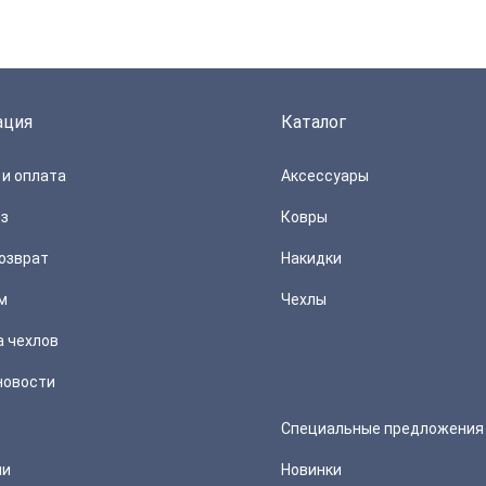
ация
Каталог
и оплата
Аксессуары
з
Ковры
озврат
Накидки
м
Чехлы
а чехлов
новости
Специальные предложения
ии
Новинки