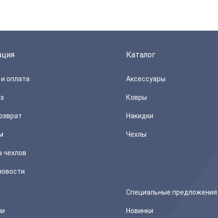
ация
Каталог
и оплата
Аксессуары
з
Ковры
озврат
Накидки
м
Чехлы
а чехлов
новости
Специальные предложения
ии
Новинки