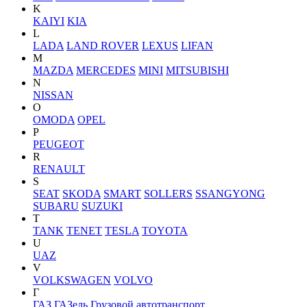
K
KAIYI
KIA
L
LADA
LAND ROVER
LEXUS
LIFAN
M
MAZDA
MERCEDES
MINI
MITSUBISHI
N
NISSAN
O
OMODA
OPEL
P
PEUGEOT
R
RENAULT
S
SEAT
SKODA
SMART
SOLLERS
SSANGYONG
SUBARU
SUZUKI
T
TANK
TENET
TESLA
TOYOTA
U
UAZ
V
VOLKSWAGEN
VOLVO
Г
ГАЗ
ГАЗель
Грузовой автотранспорт