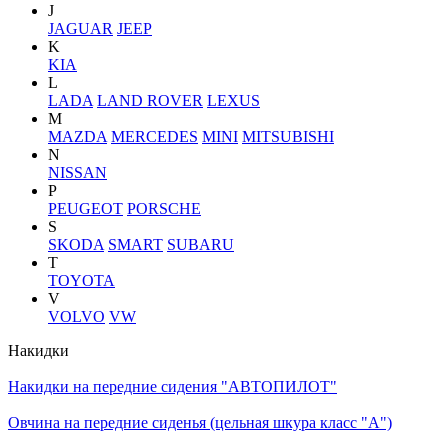
J
JAGUAR
JEEP
K
KIA
L
LADA
LAND ROVER
LEXUS
M
MAZDA
MERCEDES
MINI
MITSUBISHI
N
NISSAN
P
PEUGEOT
PORSCHE
S
SKODA
SMART
SUBARU
T
TOYOTA
V
VOLVO
VW
Накидки
Накидки на передние сидения "АВТОПИЛОТ"
Овчина на передние сиденья (цельная шкура класс "А")