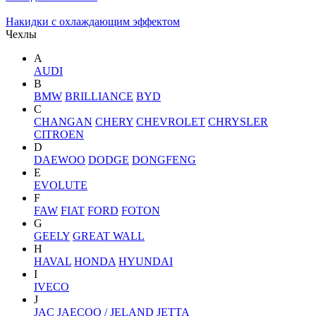
Накидки с охлаждающим эффектом
Чехлы
A
AUDI
B
BMW
BRILLIANCE
BYD
C
CHANGAN
CHERY
CHEVROLET
CHRYSLER
CITROEN
D
DAEWOO
DODGE
DONGFENG
E
EVOLUTE
F
FAW
FIAT
FORD
FOTON
G
GEELY
GREAT WALL
H
HAVAL
HONDA
HYUNDAI
I
IVECO
J
JAC
JAECOO / JELAND
JETTA