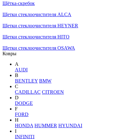
Щётка-скребок
Щетки стеклоочистителя ALCA
Щетки стеклоочистителя HEYNER
Щетки стеклоочистителя HITO
Щетки стеклоочистителя OSAWA
Ковры
A
AUDI
B
BENTLEY
BMW
C
CADILLAC
CITROEN
D
DODGE
F
FORD
H
HONDA
HUMMER
HYUNDAI
I
INFINITI